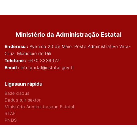
Ministério da Administração Estatal
Enderesu :
Avenida 20 de Maio, Posto Administrativo Vera-
Cruz, Municipio de Dili
Telefone :
+670 3339077
Email :
info.portal@estatal.gov.tl
Ligasaun rápidu
Baze dadus
Dadus tuir sektór
Ministério Administrasaun Estatal
STAE
PNDS
Patrosinadór