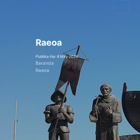
Raeoa
Publika iha: 8 May 2026
Baranda
Raeoa