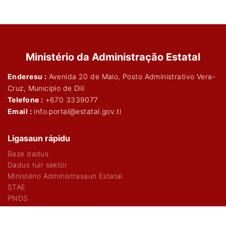
Ministério da Administração Estatal
Enderesu :
Avenida 20 de Maio, Posto Administrativo Vera-
Cruz, Municipio de Dili
Telefone :
+670 3339077
Email :
info.portal@estatal.gov.tl
Ligasaun rápidu
Baze dadus
Dadus tuir sektór
Ministério Administrasaun Estatal
STAE
PNDS
Patrosinadór