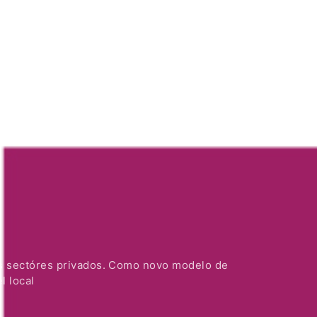
kaun Úniku
Ponto de interese
PT
os sectóres privados. Como novo modelo de
l local