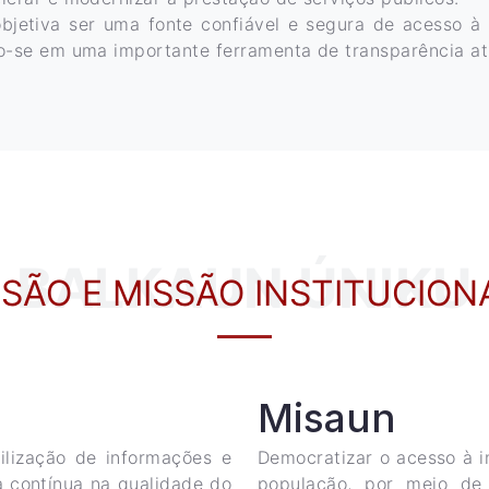
objetiva ser uma fonte confiável e segura de acesso 
do-se em uma importante ferramenta de transparência at
BALKAUN ÚNIKU
ISÃO E MISSÃO INSTITUCION
Misaun
ilização de informações e
Democratizar o acesso à i
a contínua na qualidade do
população, por meio de