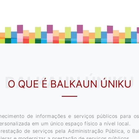
BALKAUN ÚNIKU
O QUE É BALKAUN ÚNIKU
ecimento de informações e serviços públicos para o
rsonalizada em um único espaço físico a nível local.
estação de serviços pela Administração Pública, o Bal
lerar e modernizar a prestação de serviços públicos.