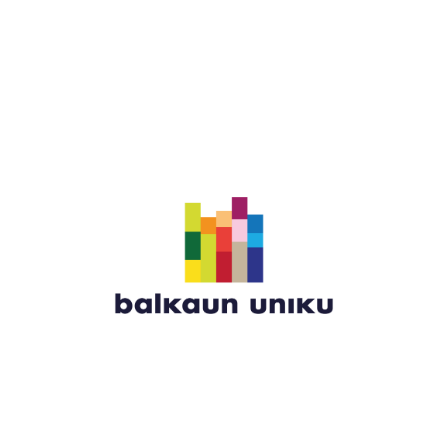
ku
Portal Municipal
Serviços
Unidades de Bal
 informações e serviços públicos para os cidadãos e para 
o que oferece atenção personalizada no espaço físico a níve