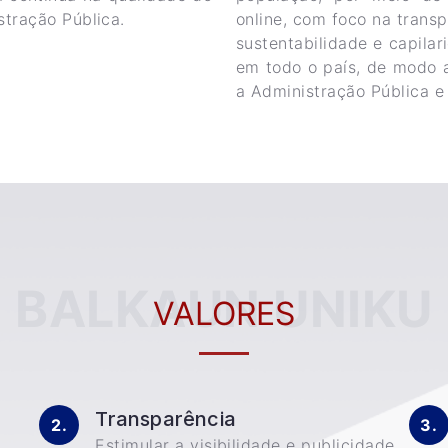
tração Pública.
online, com foco na transp
sustentabilidade e capila
em todo o país, de modo 
a Administração Pública e
BALKAUN UNIKU
VALORES
Transparência
Estimular a visibilidade e publicidade